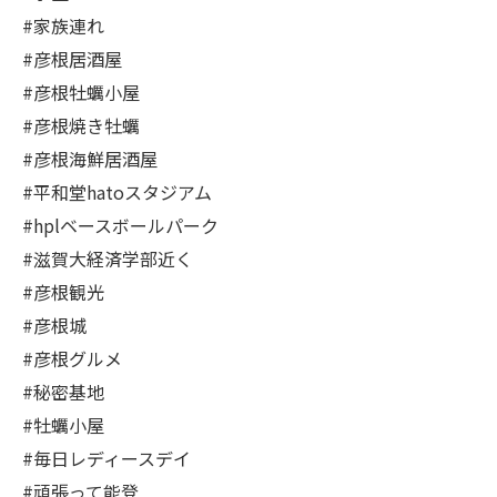
#家族連れ
#彦根居酒屋
#彦根牡蠣小屋
#彦根焼き牡蠣
#彦根海鮮居酒屋
#平和堂hatoスタジアム
#hplベースボールパーク
#滋賀大経済学部近く
#彦根観光
#彦根城
#彦根グルメ
#秘密基地
#牡蠣小屋
#毎日レディースデイ
#頑張って能登